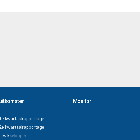
 uitkomsten
Monitor
1e kwartaalrapportage
2e kwartaalrapportage
twikkelingen