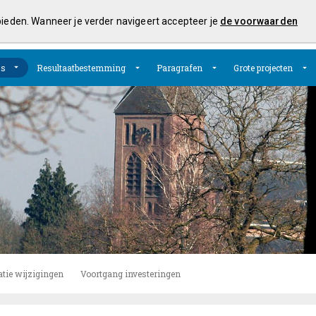
 bieden. Wanneer je verder navigeert accepteer je
de voorwaarden
's
Resultaatbestemming
Paragrafen
Grote projecten
atie wijzigingen
Voortgang investeringen