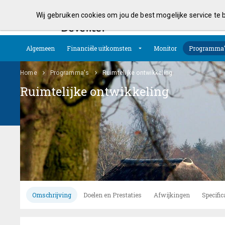
Wij gebruiken cookies om jou de best mogelijke service te
Algemeen
Financiële uitkomsten
Monitor
Programma
Home
Programma's
Ruimtelijke ontwikkeling
Ruimtelijke ontwikkeling
Omschrijving
Doelen en Prestaties
Afwijkingen
Specific