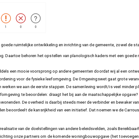
1
0
0
ede ruimtelijke ontwikkeling en inrichting van de gemeente, zowel de stad
ng. Daartoe behoren het opstellen van planologisch kaders met een goede ru
middels een mooie voorsprong op andere gemeenten doordat wij al een on
ordening voor de fysieke leefomgeving. De Omgevingswet gaat grote verande
 werken we aan de eerste stappen. De samenleving wordt/is veel minder pl
leefomgeving te beoordelen: draagt het bij aan de maatschappelijke opgave
nenden. De overheid is daarbij steeds meer de verbinder en bewaker van de
n beoordeelt de kansrijkheid van een initiatief. Dat noemen we de Carrousel
e realisatie van de doelstellingen van andere beleidsvelden, zoals Bereikba
ef richting onze partners om de komende woningbouwopgave (het toevoegen va