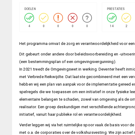
4
0
0
0
0
14
2
Het programma omvat de zorg en verantwoordelijkheid voor een go
Dit gebeurt onder andere door beleidsvoorbereiding en -uitvoeri
(een bestemmingsplan of een omgevingsvergunning).
In 2021 treedt de Omgevingswet in werking. Deventer heeft in
met Verbrede Reikwijdte. Dat laatste gecombineerd met een ver
hebben wij een plan van aanpak voor de implementatie gereed en
spelregels die we toepassen om een initiatief in onze fysieke 
elementaire belangen te schaden, zowel van omgeving als de omwo
realisator. Een groep deskundigen met verschillende achtergronde
initiatief, vanuit haar publieke rol en verantwoordelijkheid.
Verder leggen wij via het ruimtelijke spoor vaak de basis voor d
met o.a. de corporaties over de volkshuisvesting. We zijn acti